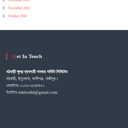
December 2022
November 2022
October 2016
Get In Touch
মঠবাড়ী ক্ষুদ্র ব্যবসায়ী সমবায় সমিতি লিমিটেড
মঠবাড়ী, উলুখোলা, কালীগঞ্জ, গাজীপুর।
মোবাইলঃ ০১৩৩-২৫৪৪৪৫০
ইমেইলঃ mkbssltd@gmail.com