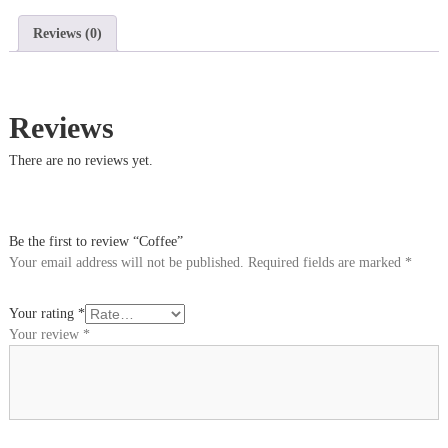
u
a
a
Reviews (0)
m
a
n
b
t
a
i
y
t
Reviews
a
y
S
There are no reviews yet.
o
m
i
t
y
Be the first to review “Coffee”
L
Your email address will not be published.
Required fields are marked
*
i
m
i
Your rating
*
t
Your review
*
e
d