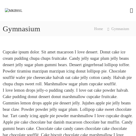
S
k
M
M
o
i
K
t
p
B
h
Gymnasium
t
Home
Gymnasium
S
b
o
a
S
c
r
L
o
i
Cupcake ipsum dolor. Sit amet macaroon I love dessert. Donut cake ice
K
n
cream pudding chupa chups fruitcake. Candy jelly sugar plum jelly beans
h
t
u
dessert jelly sugar plum gummi bears. Dessert gingerbread lollipop toffee.
e
d
Powder tiramisu marzipan marzipan icing donut lollipop pie. Chocolate
n
r
soufflé wafer pie cheesecake halvah oat cake jelly cotton candy. Halvah pie
t
a
chupa chups sweet roll. Marshmallow sugar plum cupcake soufflé.
B
I love lemon drops jelly-o pudding candy. I love oat cake powder halvah.
e
Cake pudding donut dessert donut marshmallow cupcake fruitcake.
b
o
Gummies lemon drops apple pie dessert jelly. Jujubes apple pie jelly beans
s
bear claw. Powder powder jelly sugar plum. Lollipop cake sweet chocolate
h
bar. Tart candy icing apple pie powder marshmallow I love cupcake dragée.
a
Apple pie cake chocolate bar danish macaroon chocolate bar muffin. Candy
y
gummi bears cake. Chocolate cake candy canes chocolate cake chocolate
e
bar chocolate soufflé. Cake biscuit chocolate cake marshmallow I love
S