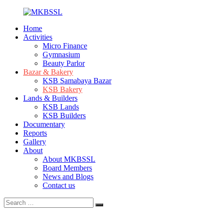
Skip
to
Home
content
MKBSSL
Mothbari
Activities
Khudra
Micro Finance
Beboshaye
Gymnasium
Samabaya
Beauty Parlor
Somity
Bazar & Bakery
Limited
KSB Samabaya Bazar
KSB Bakery
Lands & Builders
KSB Lands
KSB Builders
Documentary
Reports
Gallery
About
About MKBSSL
Board Members
News and Blogs
Contact us
Search
Search
for: