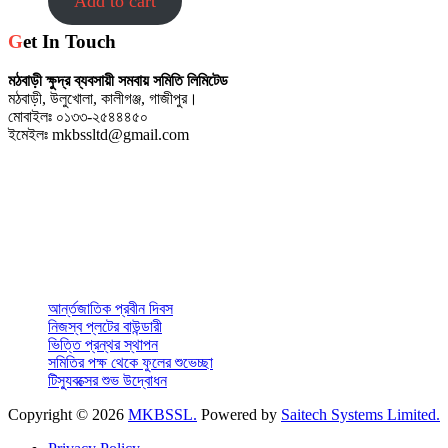
Add to cart
Get In Touch
মঠবাড়ী ক্ষুদ্র ব্যবসায়ী সমবায় সমিতি লিমিটেড
মঠবাড়ী, উলুখোলা, কালীগঞ্জ, গাজীপুর।
মোবাইলঃ ০১৩৩-২৫৪৪৪৫০
ইমেইলঃ mkbssltd@gmail.com
আর্ন্তজাতিক প্রবীন দিবস
নিজস্ব প্লটের বাউন্ডারী
ভিত্তি প্রন্থর স্থাপন
সমিতির পক্ষ থেকে ফুলের শুভেচ্ছা
টিস্যুবক্সের শুভ উদ্বোধন
Copyright © 2026
MKBSSL.
Powered by
Saitech Systems Limited.