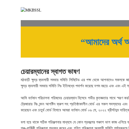
S
M
M
CHAIRMAN RE
k
K
o
i
t
B
p
h
S
t
b
Reception Ceremony Of Honourable Chairman On 
S
o
a
L
c
“আমাদের অর্থ আ
r
o
i
n
K
t
h
e
u
n
চেয়ারম্যানের স্বাগত ভাষণ
d
t
r
মঠবাড়ী ক্ষুদ্র ব্যবসায়ী সমবায় সমিতি লিমিটেড এর পক্ষ থেকে আপনাদেও সকলকে জান
a
ক্ষুদ্র ব্যবসায়ী সমবায় সমিতি লিঃ ইতিমধ্যে পদার্পন করেছে দশম বছরে এবং এবং এই স্বল
B
e
আমি বর্তমান পরিচালনা পরিষদের চেয়ারম্যান হিসেবে গভীর কৃতজ্ঞতার সাথে স্মরণ করছি
b
ট্রেজারার মিঃ নন্দন আগষ্টিন ক্রুশ সহ প্রতিষ্ঠাকালীন বোর্ড এর সকল সদস্যদের এব
o
করেছেন এবং চতুর্থ বোর্ড হিসাবে আমরা বর্তমান বোর্ড ০৬ মে, ২০২২ খ্রীস্টাব্দে দায়িত
s
h
বলা হয়ে থাকে সঠিক পরিকল্পনার মাধ্যমে যে কোন প্রকল্পের পঞ্চাশ ভাগ কাজ এগিয়ে যায়
a
পঞ্চ-বার্ষিকী পরিকল্পনা প্রনয়ন করেন এবং গৃহিত পরিকল্পনা অনুযায়ী সমিতি পর্যায়ক্রমে