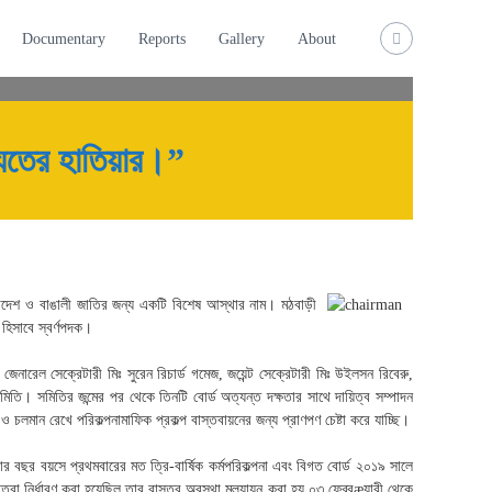
MA
Documentary
Reports
Gallery
About
মঠবাড়ী ধর্মপ
্যতের হাতিয়ার।”
াংলাদেশ ও বাঙালী জাতির জন্য একটি বিশেষ আস্থার নাম। মঠবাড়ী
 হিসাবে স্বর্ণপদক।
জেনারেল সেক্রেটারী মিঃ সুরেন রিচার্ড গমেজ, জয়েন্ট সেক্রেটারী মিঃ উইলসন রিবেরু,
সমিতি। সমিতির জন্মের পর থেকে তিনটি বোর্ড অত্যন্ত দক্ষতার সাথে দায়িত্ব সম্পাদন
 ও চলমান রেখে পরিকল্পনামাফিক প্রকল্প বাস্তবায়নের জন্য প্রাণপণ চেষ্টা করে যাচ্ছি।
 চার বছর বয়সে প্রথমবারের মত ত্রি-বার্ষিক কর্মপরিকল্পনা এবং বিগত বোর্ড ২০১৯ সালে
ষ্যমাত্রা নির্ধারণ করা হয়েছিল তার বাস্তব অবস্থা মূল্যায়ন করা হয় ০৩ ফেব্রæয়ারী থেকে