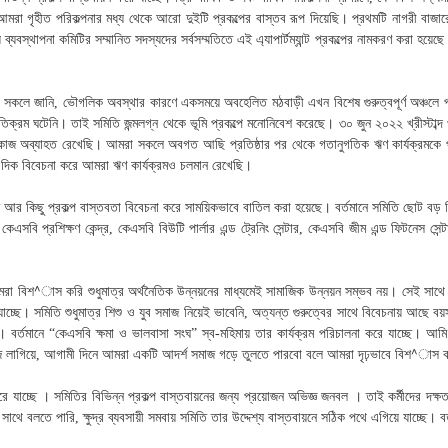
আমরা গৃহীত পরিকল্পনার মধ্য থেকে আরো দুইটি প্রকল্পের বাস্তব রূপ দিয়েছি। প্রথমটি নাগরী বাজ
ভায় ব্যবস্থাপনা কমিটির সম্মানিত সদস্যদের সর্বসম্মতিতে এই এ্যাপার্টম্যান্ট প্রকল্পের নামকরণ করা 
 সকলে জানি, ভৌগলিক অবস্থার কারণে একসময়ে অবহেলিত মঠবাড়ী এখন বিশেষ গুরুত্বপূর্ণ অঞ্চলে
্রম ঘটেনি। তাই সমিতি জন্মলগ্ন থেকে ভূমি প্রকল্পে মনোনিবেশ করেছে। ৩০ জুন ২০২২ খ্রীস্টাব্দ প
জ অব্যাহত রেখেছি। আমরা সকলে অবগত আছি প্রতিষ্ঠার পর থেকে গতানুগতিক ঋণ কার্যক্রমকে প্রাধান্
ক দিক বিবেচনা করে আমরা ঋণ কার্যক্রমও চলমান রেখেছি।
নি আর কিছু প্রকল্প বাস্তবতা বিবেচনা করে সাময়িকভাবে বাতিল করা হয়েছে। বর্তমানে সমিতি ছোট বড় 
বি প্রশিক্ষণ কেন্দ্র, কেএসবি বিউটি পার্লার এন্ড ট্রেনিং সেন্টার, কেএসবি জীম এন্ড ফিটনেস সেন্ট
আমরা বিশ^াস করি শুধুমাত্র অর্থনৈতিক উন্নয়নের মাধ্যমেই সামাজিক উন্নয়ন সম্ভব নয়। সেই সা
করে যাচ্ছে। সমিতি শুধুমাত্র শিশু ও যুব সমাজ নিয়েই ভাবেনি, অত্যন্ত গুরুত্বের সাথে বিবেচনা
 বর্তমানে “কেএসবি ক্ষমা ও ভালবাসা সংঘ” স্ব-মহিমায় তার কার্যক্রম পরিচালনা করে যাচ্ছে। আমি
াজে লাগিয়ে, আগামী দিনে আমরা একটি আদর্শ সমাজ গড়ে তুলতে পারবো বলে আমরা দৃঢ়ভাবে বিশ^াস 
ে । সমিতির বিভিন্ন প্রকল্প বাস্তবায়নের জন্য প্রয়োজন অভিজ্ঞ জনবল । তাই কর্মীদের দক্ষতা বৃদ্ধি
সাথে বলতে পারি, ক্ষুদ্র ব্যবসায়ী সমবায় সমিতি তার উদ্দেশ্য বাস্তবায়নে সঠিক পথে এগিয়ে যাচ্ছে। 