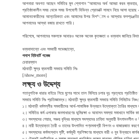
e
আপনারা অবগত আছেন সমিতির মূল শ্লোগান “আমাদের অর্থ আমরা করব ব্যবহার, হব
d
প্রতিষ্ঠাকালীন সময় থেকে সময় উপযোগী বিভিন্ন প্রোডাক্ট সামনে নিয়ে আসা হয়েছে
আমানতকারীদের আন্তরিকতা এবং আমাদের উপর বিশ^াস ও আস্থার ফলশ্রæতিতে। আম
আপনাদের আস্থা বজায় রাখতে পারি।
পরিশেষে, আপনাদের সকলকে আবারও অনেক অনেক কৃতজ্ঞতা ও ধন্যবাদ জানিয়ে বিদায়
ধন্যবাদান্তে এবং সমবায়ী শুভেচ্ছান্তে,
পলাশ হিউবার্ট গমেজ
চেয়ারম্যান
মঠবাড়ী ক্ষুদ্র ব্যবসায়ী সমবায় সমিতি লিঃ
[/show_more]
লক্ষ্য ও উদ্দেশ্য
গতানুগতিক ধারার বাইরে গিয়ে যুগের সাথে তাল মিলিয়ে চলার দৃঢ় প্রত্যয়ে প্রতিষ্ঠিত 
সমবায় সমিতি লিঃ প্রতিজ্ঞাবদ্ধ। মঠবাড়ী ক্ষুদ্র ব্যবসায়ী সমবায় সমিতি লিমিটেড ন
১। মঠবাড়ী ধর্মপল্লীর সমবায়ীদের আর্থ-সামাজিক উন্নয়নে উদ্যোক্তা তৈরির মাধ্যমে না
২। সমিতির কর্ম এলাকার জনসাধারণের ভূমিরক্ষা ও আবাসন সমস্যা সমাধানে সার্বিক কা
৩। সদস্যদের শেয়ার, সঞ্চয় বৃদ্ধির মাধ্যমে সদস্যদের চাহিদা অনুযায়ী উৎপাদনশীল ও
৪। নারী উদ্যোক্তা তৈরী ও তাদের উৎপাদিত পণ্যসমাগ্রী বিপণন ও বাজারজাত করণের
৫। সদস্যদের কর্মসংস্থান সৃষ্টি; কর্মমূখী প্রশিক্ষণের মাধ্যমে নারী ও যুব উন্নয়নে কার
৬। টেকসই অর্থনৈতিক ও সমাজ ব্যবস্থা প্রতিষ্ঠার লক্ষ্যে মানুষের মৌলিক চাহিদা 