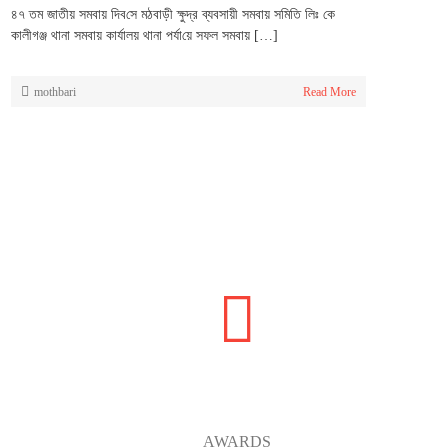
৪৭ তম জাতীয় সমবায় দিব‌সে মঠবাড়ী ক্ষুদ্র ব্যবসায়ী সমবায় স‌মি‌তি লিঃ কে
কালীগঞ্জ থানা সমবায় কার্যালয় থানা পর্যা‌য়ে সফল সমবায় […]
mothbari
Read More
10
AWARDS