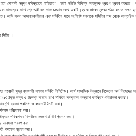
ে সোনালী সমৃদ্ধ ভবিষ্যতের হাতিয়ার”। তাই সমিতি বিভিন্ন আয়মূলক প্রকল্প গ্রহণ করেছে। প্
 এবং সাফল্যের সাথে প্রোডাক্ট এর কাজ চলমান রেখে একটি বৃহৎ আকারের মূলধন গঠন করতে সক্ষম হ
ি সকল আমানতকারীদের এবং সমিতির সাথে সংশ্লিষ্ট সকলকে সমিতির পক্ষ থেকে আন্তরিক কৃতজ্ঞ
 নিচ্ছি ।
হয় মঠবাড়ী ক্ষুদ্র ব্যবসায়ী সমবায় সমিতি লিমিটেড। আর্থ সামাজিক উন্নয়নে নিজেদের অর্থ নিজেদের মধ্যে
ি¤েœাক্ত লক্ষ্য ও উদ্দেশ্য সামনে রেখে সমিতির সদস্যদের কল্যাণে কার্যক্রম পরিচালনা করছে।
নামূখি ব্যবসা প্রতিষ্ঠা ও ব্যবসায়ী তৈরী করা।
র্যক্রম পরিচালনা করা।
 উন্নয়ন পরিকল্পনার বিপরীতে সহজশর্তে ঋণ প্রদান করা।
 ব্যবস্থা গ্রহণ করা।
্যকরী পদক্ষেপ গ্রহণ করা।
পূরণের জন্য প্রয়োজনীয় সময়োপযোগী সকল অর্থনৈতিক ও সামাজিক কার্যক্রম পরিচালনা করা।