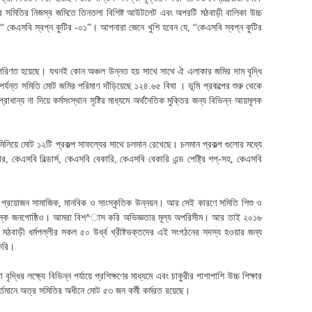
ারে সমিতির নিজস্ব জমিতে তিনতলা বিশিষ্ট আউটলেট এবং অপরটি মঠবাড়ী বালিকা উচ্চ
হয়েছে “ কেএসবি স্বপ্ন কুটির -০১”। আপনারা জেনে খুশি হবেন যে, “কেএসবি স্বপ্ন কুটির
 পরিণত হয়েছে। যখনই কোন অঞ্চল উন্নত হয় সাথে সাথে ঐ এলাকার জমির দাম বৃদ্ধি
র্যন্ত সমিতি মোট জমির পরিমাণ দাঁড়িয়েছে ১২৪.৬৫ বিঘা । ভূমি প্রকল্পের শুরু থেকে
য না দিয়ে কর্মসংস্থান সৃষ্টির মাধ্যমে অর্থনৈতিক মুক্তির জন্য বিভিন্ন আয়মূলক
মিলিয়ে মোট ১২টি প্রকল্প সাফল্যের সাথে চলমান রেখেছে। চলমান প্রকল্প গুলোর মধ্যে
ার, কেএসবি বিল্ডার্স, কেএসবি বেকারি, কেএসবি বেকারি এন্ড পেষ্ট্রি শপ্-সহ, কেএসবি
থে প্রয়োজন সামাজিক, মানবিক ও সাংস্কৃতিক উন্নয়ন। আর সেই কারণে সমিতি শিশু ও
য় আছে বয়স্ক জনগোষ্ঠিও। আমরা বিশ^াস করি অভিজ্ঞতার মূল্য অপরিসীম। আর তাই ২০১৬
 মঠবাড়ী ধর্মপল্লীর সকল ৫০ উর্ধ্ব খ্রীষ্টভক্তদের এই সংগঠনের সদস্য হওয়ার জন্য
করি।
র লক্ষ্যে বিভিন্ন পর্যায়ে প্রশিক্ষণের মাধ্যমে এবং চাকুরীর পাশাপাশি উচ্চ শিক্ষার
বর্তমানে অত্র সমিতির অধীনে মোট ৫৩ জন কর্মী কর্মরত রয়েছে।