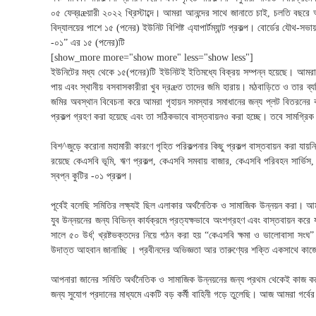
y
০৫ ফেব্রæয়ারী ২০২২ খ্রিস্টাব্দে। আমরা আনন্দের সাথে জানাতে চাই, চলতি বছরে 
e
বিদ্যালয়ের পাশে ১৫ (পনের) ইউনিট বিশিষ্ট এ্যাপার্টম্যান্ট প্রকল্প। বোর্ডের যৌথ-স
S
-০১” এর ১৫ (পনের)টি
a
[show_more more="show more" less="show less"]
m
ইউনিটের মধ্য থেকে ১৫(পনের)টি ইউনিটই ইতিমধ্যে বিক্রয় সম্পন্ন হয়েছে। আমরা
a
পায় এবং স্থানীয় বসবাসকারীরা খুব দ্রæত তাদের জমি হারায়। মঠবাড়িতে ও তার ব্যতিক
b
জমির অবস্থান বিবেচনা করে আমরা গৃহায়ন সমস্যার সমাধানের জন্য প্লট বিতরনের কা
a
প্রকল্প গ্রহণ করা হয়েছে এবং তা সঠিকভাবে বাস্তবায়নও করা হচ্ছে। তবে সামগ্রি
y
a
বিশ^জুড়ে করোনা মহামারী কারণে গৃহিত পরিকল্পনার কিছু প্রকল্প বাস্তবায়ন করা যায়
S
রয়েছে কেএসবি ভূমি, ঋণ প্রকল্প, কেএসবি সমবায় বাজার, কেএসবি পরিবহন সার্ভিস, কেএস
o
স্বপ্ন কুটির -০১ প্রকল্প।
m
i
পূর্বেই বলেছি সমিতির লক্ষ্যই ছিল এলাকার অর্থনৈতিক ও সামাজিক উন্নয়ন করা। 
t
যুব উন্নয়নের জন্য বিভিন্ন কার্যক্রমে প্রত্যক্ষভাবে অংশগ্রহণ এবং বাস্তবায়ন 
y
সালে ৫০ উর্ধ¦ খ্রষ্টভক্তদের নিয়ে গঠন করা হয় “কেএসবি ক্ষমা ও ভালোবাসা সংঘ”।
L
উদাত্ত আহবান জানাচ্ছি । প্রবীনদের অভিজ্ঞতা আর তারুণ্যের শক্তি একসাথে ক
i
m
আপনারা জানের সমিতি অর্থনৈতিক ও সামাজিক উন্নয়নের জন্য প্রথম থেকেই কাজ করে যাচ্ছ
i
জন্য সুযোগ প্রদানের মাধ্যমে একটি বড় কর্মী বাহিনী গড়ে তুলেছি। আজ আমরা গর্বের 
t