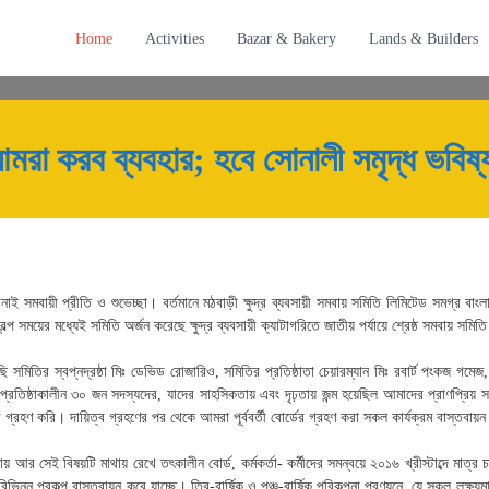
CEPTION
Home
Activities
Bazar & Bakery
Lands & Builders
Dated: 2022
মরা করব ব্যবহার; হবে সোনালী সমৃদ্ধ ভবিষ
াই সমবায়ী প্রীতি ও শুভেচ্ছা। বর্তমানে মঠবাড়ী ক্ষুদ্র ব্যবসায়ী সমবায় সমিতি লিমিটেড সমগ্র ব
্প সময়ের মধ্যেই সমিতি অর্জন করেছে ক্ষুদ্র ব্যবসায়ী ক্যাটাগরিতে জাতীয় পর্যায়ে শ্রেষ্ঠ সমবায় সমিতি
 সমিতির স্বপ্নদ্রষ্ঠা মিঃ ডেভিড রোজারিও, সমিতির প্রতিষ্ঠাতা চেয়ারম্যান মিঃ রবার্ট পংকজ গমেজ, 
ং প্রতিষ্ঠাকালীন ৩০ জন সদস্যদের, যাদের সাহসিকতায় এবং দৃঢ়তায় জন্ম হয়েছিল আমাদের প্রাণপ্রিয় 
্ব গ্রহণ করি। দায়িত্ব গ্রহণের পর থেকে আমরা পূর্ববর্তী বোর্ডের গ্রহণ করা সকল কার্যক্রম বাস্তবায়ন
 আর সেই বিষয়টি মাথায় রেখে তৎকালীন বোর্ড, কর্মকর্তা- কর্মীদের সমন্বয়ে ২০১৬ খ্রীস্টাব্দে মাত্র
 বিভিন্ন প্রকল্প বাস্তবায়ন করে যাচ্ছে। ত্রি-বার্ষিক ও পঞ্চ-বার্ষিক পরিকল্পনা প্রণয়নে, যে সকল লক্