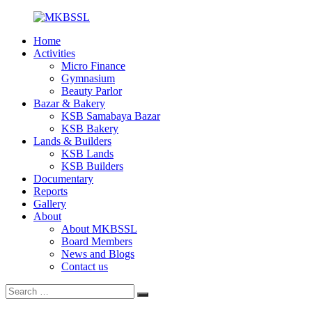
Skip
to
Home
content
MKBSSL
Mothbari
Activities
Khudra
Micro Finance
Beboshaye
Gymnasium
Samabaya
Beauty Parlor
Somity
Bazar & Bakery
Limited
KSB Samabaya Bazar
KSB Bakery
Lands & Builders
KSB Lands
KSB Builders
Documentary
Reports
Gallery
About
About MKBSSL
Board Members
News and Blogs
Contact us
Search
Search
for: